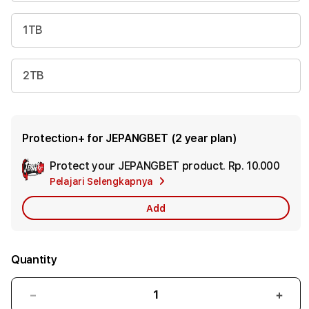
1TB
2TB
Protection+ for JEPANGBET (2 year plan)
Protect your JEPANGBET product.
Rp. 10.000
Add
Pelajari Selengkapnya
Appl
Care
Add
Quantity
Decrease
Incr