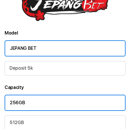
Model
JEPANG BET
Deposit 5k
Capacity
256GB
512GB