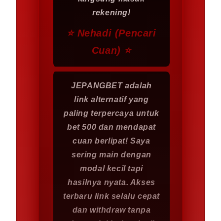
rekening!
⭐️ Nehadi (Pencari
Cuan) ⭐
JEPANGBET adalah
link alternatif yang
paling terpercaya untuk
bet 500 dan mendapat
cuan berlipat! Saya
sering main dengan
modal kecil tapi
hasilnya nyata. Akses
terbaru link selalu cepat
dan withdraw tanpa