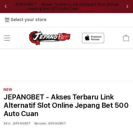
,
JEPANGBET - Akses Terbaru Link Alternatif Slot Online
Li
Jepang Bet 500 Auto Cuan
Daftar Disini !
Select your store
Cart
NEW
JEPANGBET - Akses Terbaru Link
Alternatif Slot Online Jepang Bet 500
Auto Cuan
SKU:
JEPANGBET
Barcode:
JEPANGBET